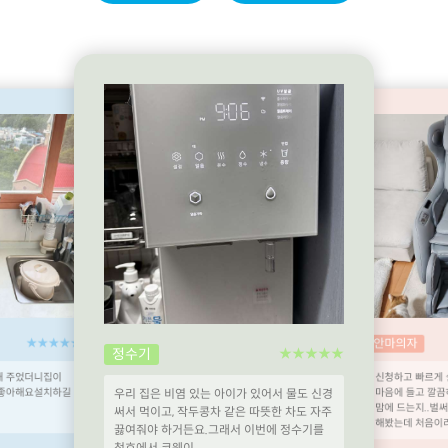
★★★★★
안마의자
정수기
★★★★★
해 주었더니집이
신청하고 빠르게 
 좋아해요설치하길
마음에 들고 깔끔
우리 집은 비염 있는 아이가 있어서 물도 신경
맘에 드는지..벌
써서 먹이고, 작두콩차 같은 따뜻한 차도 자주
해봤는데 처음이라
끓여줘야 하거든요.그래서 이번에 정수기를
청호에서 코웨이..