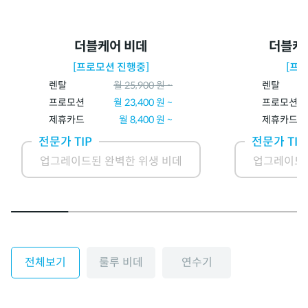
더블케어 비데
더블케
[프로모션 진행중]
[프
렌탈
월
25,900
원 ~
렌탈
프로모션
월
23,400
원 ~
프로모션
제휴카드
월
8,400
원 ~
제휴카드
전문가 TIP
전문가 TIP
업그레이드된 완벽한 위생 비데
업그레이드된
전체보기
룰루 비데
연수기