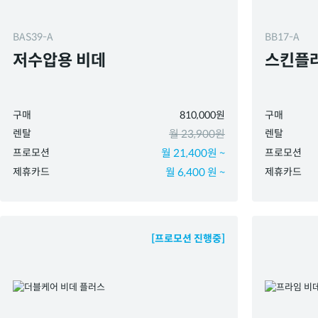
BAS39-A
BB17-A
저수압용 비데
스킨플러
구매
810,000원
구매
렌탈
월 23,900원
렌탈
프로모션
월 21,400원 ~
프로모션
제휴카드
월 6,400 원 ~
제휴카드
[프로모션 진행중]