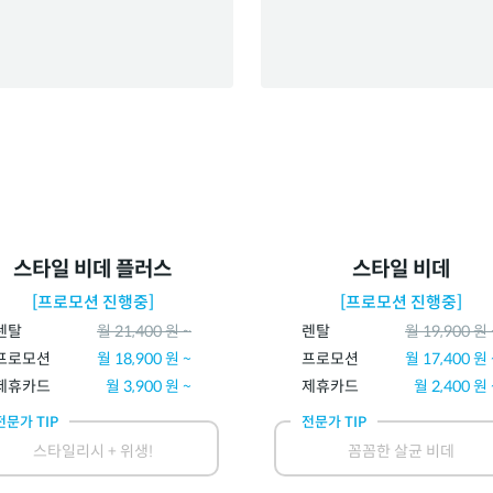
스타일 비데 플러스
스타일 비데
[프로모션 진행중]
[프로모션 진행중]
렌탈
월
21,400
원 ~
렌탈
월
19,900
원 
프로모션
월
18,900
원 ~
프로모션
월
17,400
원 
제휴카드
월
3,900
원 ~
제휴카드
월
2,400
원 
전문가 TIP
전문가 TIP
스타일리시 + 위생!
꼼꼼한 살균 비데