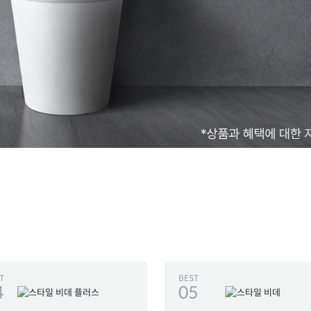
T
BEST
4
05