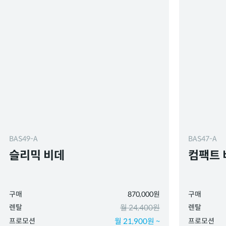
BAS49-A
BAS47-A
슬리믹 비데
컴팩트 
구매
870,000원
구매
렌탈
월 24,400원
렌탈
프로모션
월 21,900원 ~
프로모션