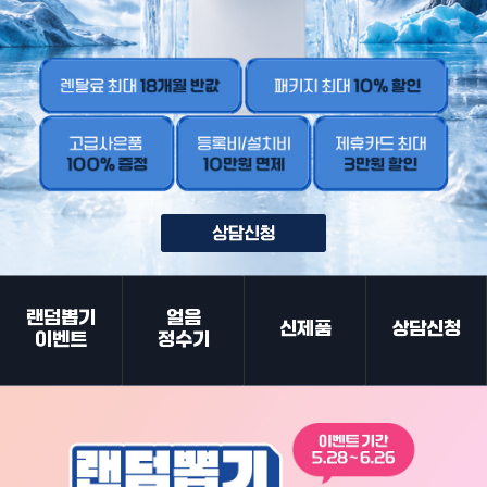
랜덤뽑기
얼음
신제품
상담신청
이벤트
정수기