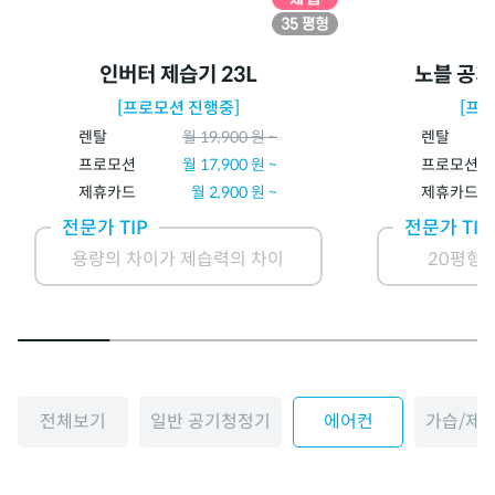
인버터 제습기 23L
노블 공기
[프로모션 진행중]
[프
렌탈
월
19,900
원 ~
렌탈
프로모션
월
17,900
원 ~
프로모션
제휴카드
월
2,900
원 ~
제휴카드
전문가 TIP
전문가 TIP
용량의 차이가 제습력의 차이
20평형 
전체보기
일반 공기청정기
에어컨
가습/제