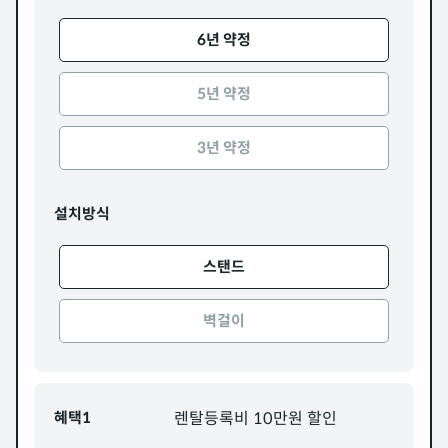
6년 약정
5년 약정
3년 약정
설치방식
스탠드
벽걸이
혜택1
렌탈등록비 10만원 할인