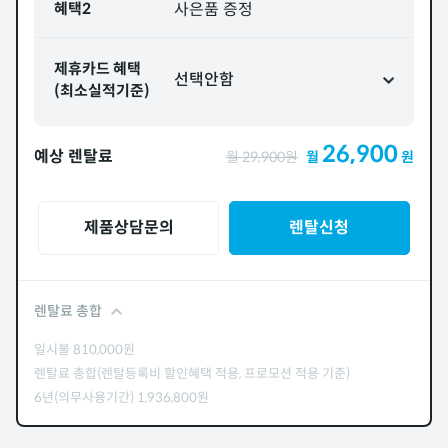
혜택2
사은품 증정
제휴카드 혜택
선택안함
(최소실적기준)
26,900
예상 렌탈료
월
29,900
원
월
원
제품상담문의
렌탈신청
렌탈료 총합
일시불
810,000
원
렌탈료 총합(렌탈등록비 할인혜택 적용, 프로모션 적용 기준)
6년(의무사용기간)
1,936,800
원