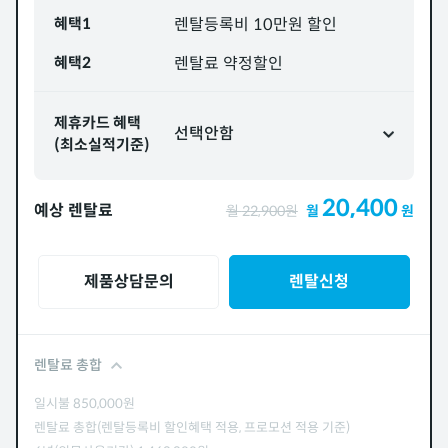
혜택1
렌탈등록비 10만원 할인
혜택2
렌탈료 약정할인
제휴카드 혜택
선택안함
(최소실적기준)
20,400
예상 렌탈료
월
22,900
원
월
원
제품상담문의
렌탈신청
렌탈료 총합
일시불
850,000
원
렌탈료 총합(렌탈등록비 할인혜택 적용, 프로모션 적용 기준)