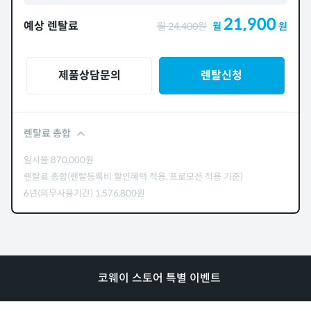
21,900
예상 렌탈료
월
24,400
원
월
원
제품상담문의
렌탈신청
렌탈료 총합
일시불
870,000
원
렌탈료 총합(렌탈등록비 할인혜택 적용, 프로모션 적용 기준)
6년(의무사용기간)
1,576,800
원
코웨이 스토어 특별 이벤트